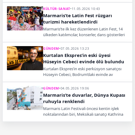
Bodrum’da sanatseverlere unutulmaz bir gece
yaşattı.
KÜLTÜR-SANAT
•
11.05.2026 10:43
Marmaris’te Latin Fest rüzgarı
turizmi hareketlendirdi
Marmaris’te ilk kez düzenlenen Latin Fest, 14
ülkeden katılımcılar, konserler, dans gösterileri
ve gastronomi stantlarıyla sona erdi.
GÜNDEM
•
07.05.2026 13:23
Kurtalan Ekspres’in eski üyesi
Hüseyin Cebeci evinde ölü bulundu
Kurtalan Ekspres’in eski perküsyon sanatçısı
Hüseyin Cebeci, Bodrum’daki evinde av
tüfeğiyle vurulmuş halde ölü bulundu.
Sanatçının ölümüne ilişkin soruşturma sürüyor.
GÜNDEM
•
04.05.2026 19:06
Marmaris’te duvarlar, Dünya Kupası
ruhuyla renklendi
Marmaris Latin Festivali öncesi kentin işlek
noktalarından biri, Meksikalı sanatçı Kathrina
Rupit’in Dünya Kupası temalı mural çalışmasıyla
renklendi.