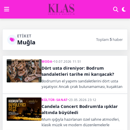
ETIKET
Toplam
5
haber
Muğla
MODA
•
10.07.2026 11:51
Dört usta direniyor: Bodrum
sandaletleri tarihe mi karışacak?
Bodrum’un el yapımı sandaletlerini dört usta
yaşatıyor. Ancak çırak bulunamaması, kuşaktan
kuşağa aktarılan köklü zanaatın geleceğini
tehdit ediyor.
KÜLTÜR-SANAT
•
23.05.2026 23:12
Candela Concert Bodrum’da ışıklar
altında büyüledi
Mum ışığıyla hazırlanan özel sahne atmosferi,
klasik müzik ve modern düzenlemelerle