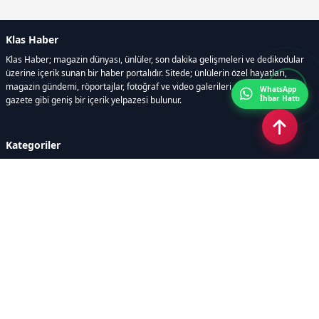
Klas Haber
Klas Haber; magazin dünyası, ünlüler, son dakika gelişmeleri ve dedikodular
üzerine içerik sunan bir haber portalıdır. Sitede; ünlülerin özel hayatları,
magazin gündemi, röportajlar, fotoğraf ve video galerileri, resmi ilanlar, e-
WhatsApp
İhbar Hattı
gazete gibi geniş bir içerik yelpazesi bulunur.
Kategoriler
GÜNDEM
DÜNYA
ASTROLOJİ
MODA
KÜLTÜR-SANAT
Sayfalar
AÇIK RIZA METNİ
ÇEREZ POLİTİKASI
AYDINLATMA METNİ
VERİ İHLALİ PROSEDÜRÜ