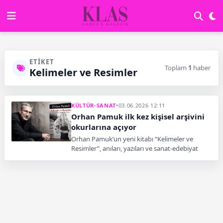
ETIKET
Toplam
1
haber
Kelimeler ve Resimler
KÜLTÜR-SANAT
•
03.06.2026 12:11
Orhan Pamuk ilk kez kişisel arşivini
okurlarına açıyor
Orhan Pamuk’un yeni kitabı “Kelimeler ve
Resimler”, anıları, yazıları ve sanat-edebiyat
üzerine metinleriyle 4 Haziran’da yayımlanacak.