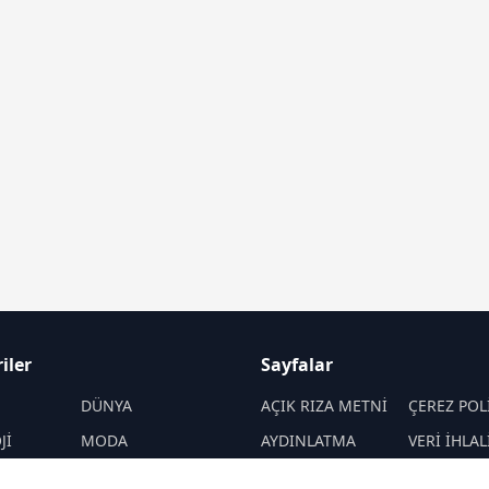
iler
Sayfalar
M
DÜNYA
AÇIK RIZA METNİ
ÇEREZ POL
Jİ
MODA
AYDINLATMA
VERİ İHLAL
METNİ
PROSEDÜR
SANAT