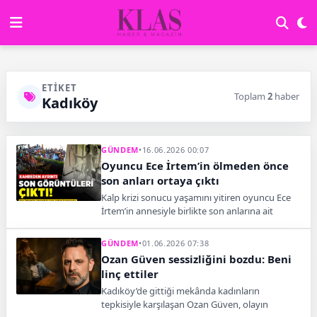
ETIKET
Toplam
2
haber
Kadıköy
GÜNDEM
•
16.06.2026 00:07
Oyuncu Ece İrtem’in ölmeden önce
son anları ortaya çıktı
Kalp krizi sonucu yaşamını yitiren oyuncu Ece
İrtem’in annesiyle birlikte son anlarına ait
güvenlik kamerası görüntüleri ortaya çıktı.
GÜNDEM
•
01.06.2026 07:38
Ozan Güven sessizliğini bozdu: Beni
linç ettiler
Kadıköy’de gittiği mekânda kadınların
tepkisiyle karşılaşan Ozan Güven, olayın