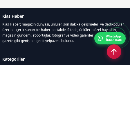
Klas Haber
Klas Haber; magazin dünyası, ünlüler, son dakika gelişmeleri ve dedikodular
üzerine içerik sunan bir haber portalıdır. Sitede; ünlülerin özel hayatları,
magazin gündemi, röportajlar, fotoğraf ve video galerileri, resmi ilanlar, e-
WhatsApp
İhbar Hattı
gazete gibi geniş bir içerik yelpazesi bulunur.
Kategoriler
GÜNDEM
DÜNYA
ASTROLOJİ
MODA
KÜLTÜR-SANAT
Sayfalar
AÇIK RIZA METNİ
ÇEREZ POLİTİKASI
AYDINLATMA METNİ
VERİ İHLALİ PROSEDÜRÜ