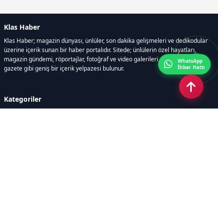
Klas Haber
Klas Haber; magazin dünyası, ünlüler, son dakika gelişmeleri ve dedikodular
üzerine içerik sunan bir haber portalıdır. Sitede; ünlülerin özel hayatları,
magazin gündemi, röportajlar, fotoğraf ve video galerileri, resmi ilanlar, e-
WhatsApp
İhbar Hattı
gazete gibi geniş bir içerik yelpazesi bulunur.
Kategoriler
GÜNDEM
DÜNYA
ASTROLOJİ
MODA
KÜLTÜR-SANAT
Sayfalar
AÇIK RIZA METNİ
ÇEREZ POLİTİKASI
AYDINLATMA METNİ
VERİ İHLALİ PROSEDÜRÜ