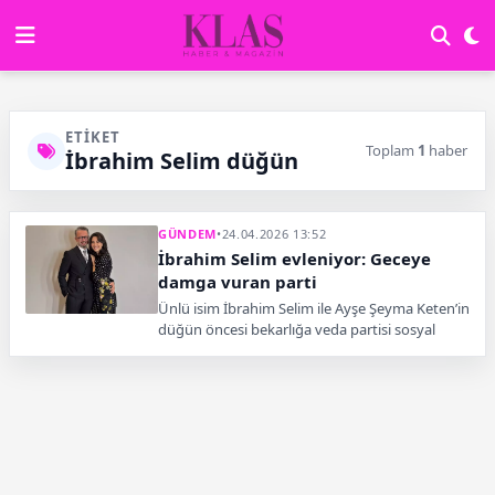
ETIKET
Toplam
1
haber
İbrahim Selim düğün
GÜNDEM
•
24.04.2026 13:52
İbrahim Selim evleniyor: Geceye
damga vuran parti
Ünlü isim İbrahim Selim ile Ayşe Şeyma Keten’in
düğün öncesi bekarlığa veda partisi sosyal
medyada gündem oldu.