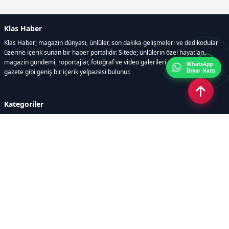
Klas Haber
Klas Haber; magazin dünyası, ünlüler, son dakika gelişmeleri ve dedikodular
üzerine içerik sunan bir haber portalıdır. Sitede; ünlülerin özel hayatları,
magazin gündemi, röportajlar, fotoğraf ve video galerileri, resmi ilanlar, e-
WhatsApp
İhbar Hattı
gazete gibi geniş bir içerik yelpazesi bulunur.
Kategoriler
GÜNDEM
DÜNYA
ASTROLOJİ
MODA
KÜLTÜR-SANAT
Sayfalar
AÇIK RIZA METNİ
ÇEREZ POLİTİKASI
AYDINLATMA METNİ
VERİ İHLALİ PROSEDÜRÜ