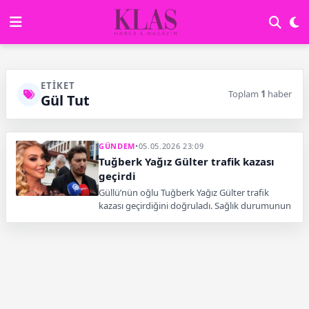
ETIKET
Toplam
1
haber
Gül Tut
GÜNDEM
•
05.05.2026 23:09
Tuğberk Yağız Gülter trafik kazası
geçirdi
Güllü’nün oğlu Tuğberk Yağız Gülter trafik
kazası geçirdiğini doğruladı. Sağlık durumunun
iyi olduğunu belirten Gülter, süreci sakin şekilde
yaşadığını açıkladı.