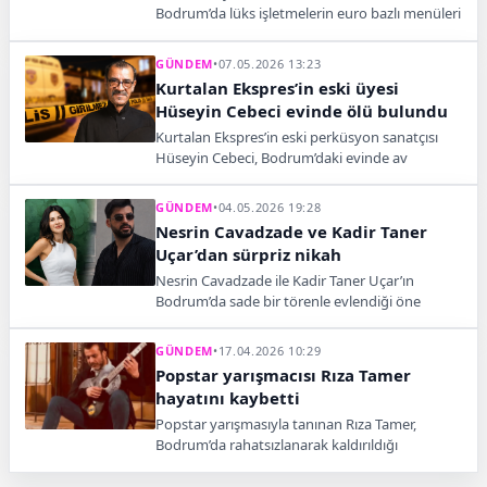
Bodrum’da lüks işletmelerin euro bazlı menüleri
dikkat çekti. 30 euroluk lahmacun ve 100 bin
TL’ye yaklaşan konaklama ücretleri tartışma
GÜNDEM
•
07.05.2026 13:23
yarattı.
Kurtalan Ekspres’in eski üyesi
Hüseyin Cebeci evinde ölü bulundu
Kurtalan Ekspres’in eski perküsyon sanatçısı
Hüseyin Cebeci, Bodrum’daki evinde av
tüfeğiyle vurulmuş halde ölü bulundu.
Sanatçının ölümüne ilişkin soruşturma sürüyor.
GÜNDEM
•
04.05.2026 19:28
Nesrin Cavadzade ve Kadir Taner
Uçar’dan sürpriz nikah
Nesrin Cavadzade ile Kadir Taner Uçar’ın
Bodrum’da sade bir törenle evlendiği öne
sürüldü. Ünlü oyuncunun gelinliği, nikah
paylaşımı ve köpeği Dolce sosyal medyada ilgi
GÜNDEM
•
17.04.2026 10:29
gördü.
Popstar yarışmacısı Rıza Tamer
hayatını kaybetti
Popstar yarışmasıyla tanınan Rıza Tamer,
Bodrum’da rahatsızlanarak kaldırıldığı
hastanede yaşamını yitirdi.