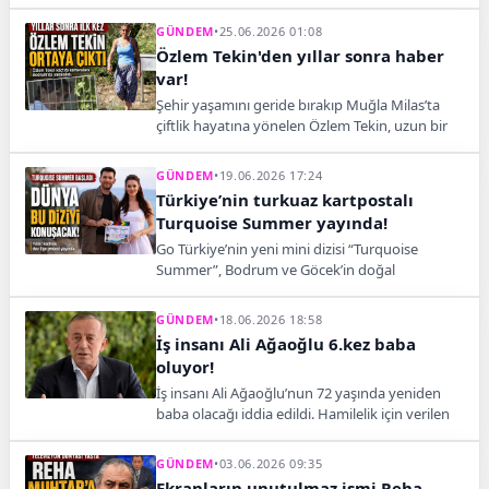
bırakarak reytinglerde dikkat çeken bir başarıya
imza attı.
GÜNDEM
•
25.06.2026 01:08
Özlem Tekin'den yıllar sonra haber
var!
Şehir yaşamını geride bırakıp Muğla Milas’ta
çiftlik hayatına yönelen Özlem Tekin, uzun bir
aradan sonra Bodrum Gündoğan’da annesinin
evinde görüntülendi.
GÜNDEM
•
19.06.2026 17:24
Türkiye’nin turkuaz kartpostalı
Turquoise Summer yayında!
Go Türkiye’nin yeni mini dizisi “Turquoise
Summer”, Bodrum ve Göcek’in doğal
güzelliklerini romantik bir hikâye eşliğinde
uluslararası izleyiciyle buluşturdu.
GÜNDEM
•
18.06.2026 18:58
İş insanı Ali Ağaoğlu 6.kez baba
oluyor!
İş insanı Ali Ağaoğlu’nun 72 yaşında yeniden
baba olacağı iddia edildi. Hamilelik için verilen
lüks hediye detayı dikkat çekti.
GÜNDEM
•
03.06.2026 09:35
Ekranların unutulmaz ismi Reha