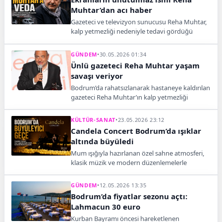
Muhtar’dan acı haber
Gazeteci ve televizyon sunucusu Reha Muhtar,
kalp yetmezliği nedeniyle tedavi gördüğü
Bodrum’daki hastanede 66 yaşında yaşamını
yitirdi.
GÜNDEM
•
30.05.2026 01:34
Ünlü gazeteci Reha Muhtar yaşam
savaşı veriyor
Bodrum’da rahatsızlanarak hastaneye kaldırılan
gazeteci Reha Muhtar’ın kalp yetmezliği
nedeniyle yoğun bakımda tedavi gördüğü
öğrenildi.
KÜLTÜR-SANAT
•
23.05.2026 23:12
Candela Concert Bodrum’da ışıklar
altında büyüledi
Mum ışığıyla hazırlanan özel sahne atmosferi,
klasik müzik ve modern düzenlemelerle
Bodrum’da sanatseverlere unutulmaz bir gece
yaşattı.
GÜNDEM
•
12.05.2026 13:35
Bodrum’da fiyatlar sezonu açtı:
Lahmacun 30 euro
Kurban Bayramı öncesi hareketlenen