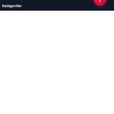
Kategoriler
GÜNDEM
DÜNYA
ASTROLOJİ
MODA
KÜLTÜR-SANAT
Sayfalar
AÇIK RIZA METNİ
ÇEREZ POLİTİKASI
AYDINLATMA METNİ
VERİ İHLALİ PROSEDÜRÜ
VERİ SAKLAMA VE İMHA
İletişim
POLİTİKASI
RSS
Sitemap
İletişim
İmaj Yayıncılık Reklam Pazarlama Ve Taahhüt Limited Şirketi