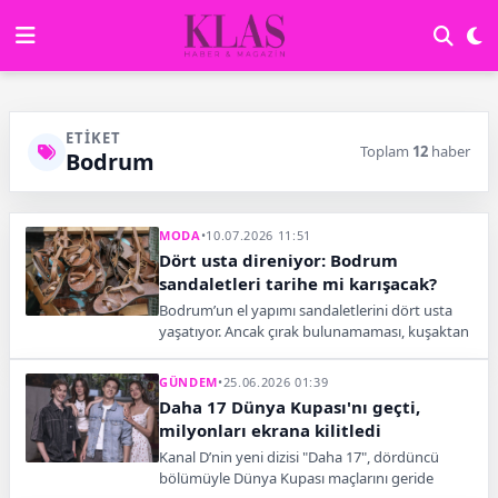
ETIKET
Toplam
12
haber
Bodrum
MODA
•
10.07.2026 11:51
Dört usta direniyor: Bodrum
sandaletleri tarihe mi karışacak?
Bodrum’un el yapımı sandaletlerini dört usta
yaşatıyor. Ancak çırak bulunamaması, kuşaktan
kuşağa aktarılan köklü zanaatın geleceğini
tehdit ediyor.
GÜNDEM
•
25.06.2026 01:39
Daha 17 Dünya Kupası'nı geçti,
milyonları ekrana kilitledi
Kanal D’nin yeni dizisi "Daha 17", dördüncü
bölümüyle Dünya Kupası maçlarını geride