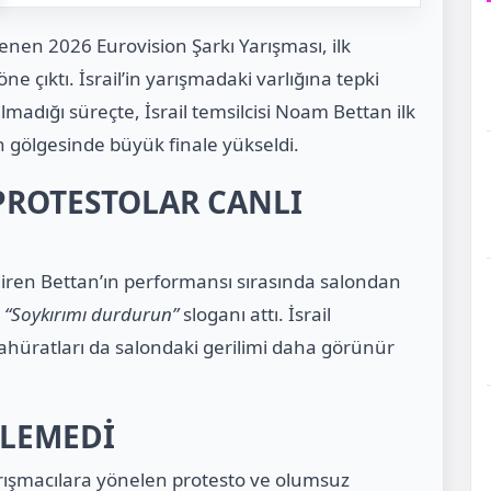
nen 2026 Eurovision Şarkı Yarışması, ilk
e çıktı. İsrail’in yarışmadaki varlığına tepki
madığı süreçte, İsrail temsilcisi Noam Bettan ilk
ın gölgesinde büyük finale yükseldi.
PROTESTOLAR CANLI
ndiren Bettan’ın performansı sırasında salondan
r
“Soykırımı durdurun”
sloganı attı. İsrail
zahüratları da salondaki gerilimi daha görünür
RLEMEDİ
arışmacılara yönelen protesto ve olumsuz