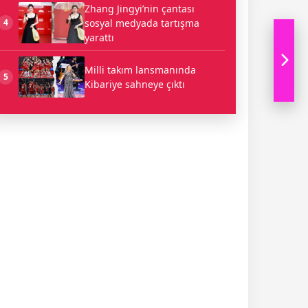
Zhang Jingyi’nin çantası
sosyal medyada tartışma
4
yarattı
Milli takım lansmanında
5
Kibariye sahneye çıktı