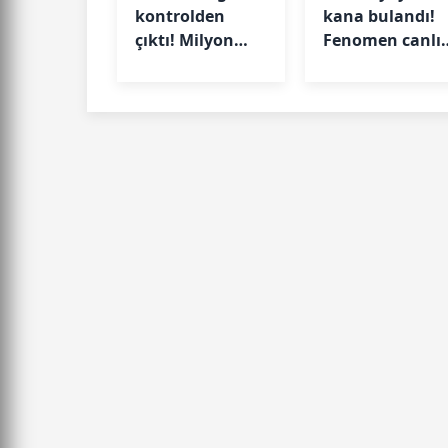
kontrolden
kana bulandı!
çıktı! Milyon
Fenomen canlı
dolarlık zarara
yayında
yol açtı
öldürüldü