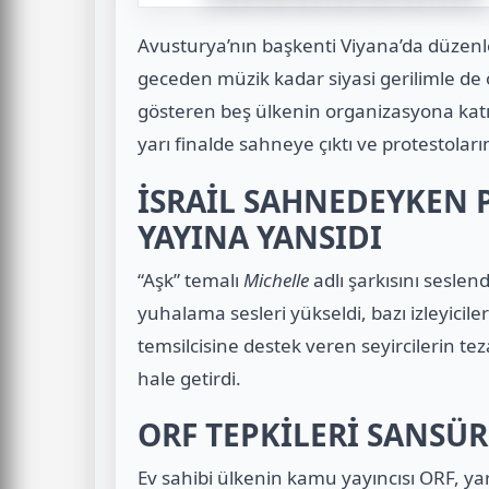
Avusturya’nın başkenti Viyana’da düzenle
geceden müzik kadar siyasi gerilimle de ön
gösteren beş ülkenin organizasyona katıl
yarı finalde sahneye çıktı ve protestolar
İSRAİL SAHNEDEYKEN 
YAYINA YANSIDI
“Aşk” temalı
Michelle
adlı şarkısını sesle
yuhalama sesleri yükseldi, bazı izleyicile
temsilcisine destek veren seyircilerin te
hale getirdi.
ORF TEPKİLERİ SANSÜ
Ev sahibi ülkenin kamu yayıncısı ORF, y