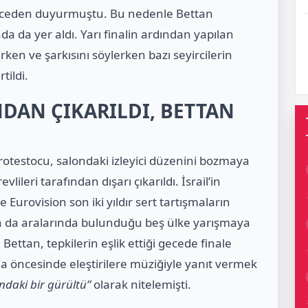
önceden duyurmuştu. Bu nedenle Bettan
a da yer aldı. Yarı finalin ardından yapılan
rken ve şarkısını söylerken bazı seyircilerin
tildi.
DAN ÇIKARILDI, BETTAN
testocu, salondaki izleyici düzenini bozmaya
ileri tarafından dışarı çıkarıldı. İsrail’in
Eurovision son iki yıldır sert tartışmaların
nın da aralarında bulunduğu beş ülke yarışmaya
ttan, tepkilerin eşlik ettiği gecede finale
şma öncesinde eleştirilere müziğiyle yanıt vermek
ndaki bir gürültü”
olarak nitelemişti.