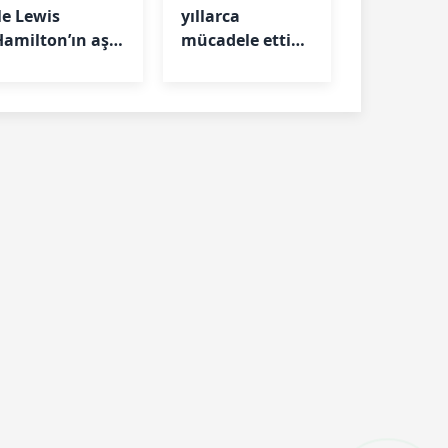
le Lewis
yıllarca
Hamilton’ın aşkı
mücadele ettiği
itti mi?
okul kapatıldı