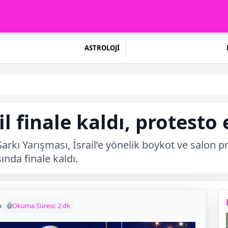
ASTROLOJİ
l finale kaldı, protesto 
rkı Yarışması, İsrail’e yönelik boykot ve salon pro
ında finale kaldı.
a
Okuma Süresi: 2 dk