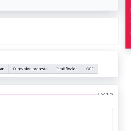
tan
Eurovision protesto
İsrail finalde
ORF
0 yorum