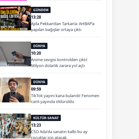
GÜNDEM
13:28
Ajda Pekkan’dan Tarkan’a: AHBAP’a
yapılan bağışlar ortaya çıktı
DÜNYA
10:20
Anime sevgisi kontrolden çıktı!
Milyon dolarlık zarara yol açtı
DÜNYA
09:59
TikTok yayını kana bulandı! Fenomen
canlı yayında öldürüldü
KÜLTÜR-SANAT
13:23
CSO Ada'da sanatın kalbi bu ay
çocuklar için atacak