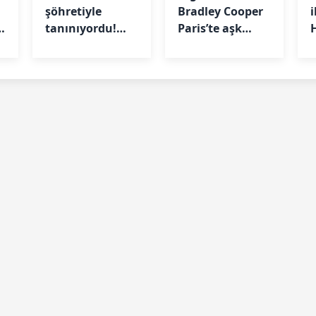
şöhretiyle
Bradley Cooper
i
tanınıyordu!
Paris’te aşk
Mahkemeden
tazeledi
b
karar çıktı