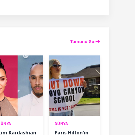
Tümünü Gör
DÜNYA
DÜNYA
Kim Kardashian
Paris Hilton’ın