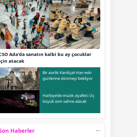
CSO Ada'da sanatın kalbi bu ay çocuklar
için atacak
Bir asırlık Kardiçalı Han eski
günlerine dönmeyi bekliyor
Harbiye’de müzik ziyafeti: Üç
büyük isim sahne alacak
Son Haberler