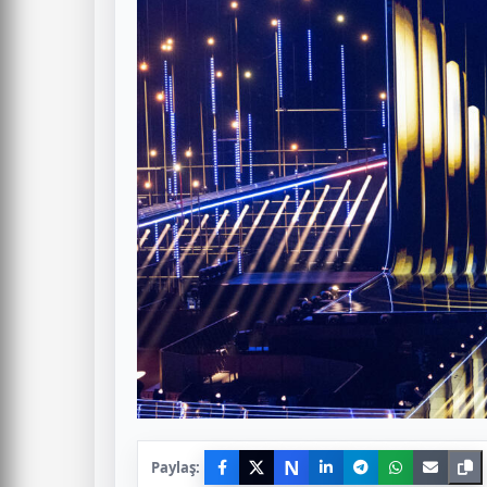
N
Paylaş: