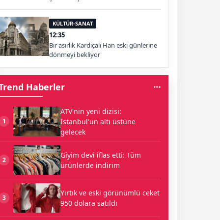
KÜLTÜR-SANAT
12:35
Bir asırlık Kardiçalı Han eski günlerine
dönmeyi bekliyor
Trend Haberler
ATV'nin yeni dizisi:
İstanbul'un altı üstüne
1
gelecek
Giyim devi iflas etti: Tüm
2
ürünlerde indirim
Yırtık ve eski görünümlü ceket
3
950 dolara satıldı