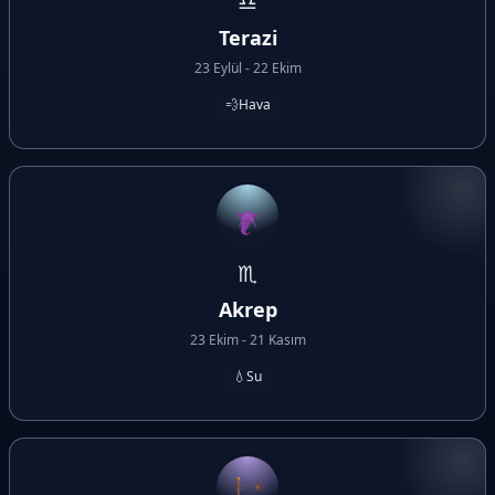
♎
Terazi
23 Eylül - 22 Ekim
💨
Hava
♏
Akrep
23 Ekim - 21 Kasım
💧
Su