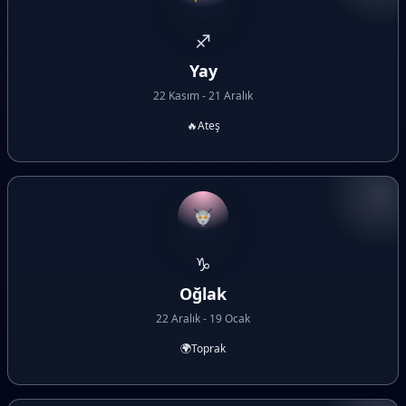
♐
Yay
22 Kasım - 21 Aralık
🔥
Ateş
♑
Oğlak
22 Aralık - 19 Ocak
🌍
Toprak