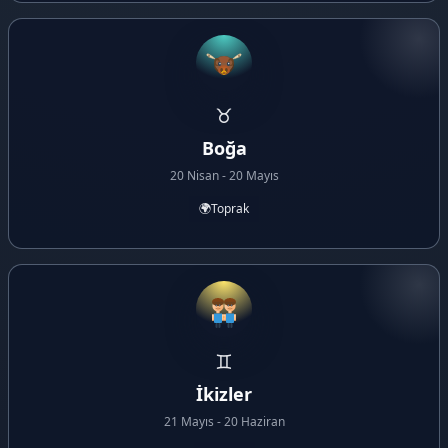
♉
Boğa
20 Nisan - 20 Mayıs
🌍
Toprak
♊
İkizler
21 Mayıs - 20 Haziran