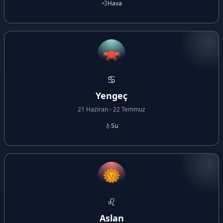
💨
Hava
♋
Yengeç
21 Haziran - 22 Temmuz
💧
Su
♌
Aslan